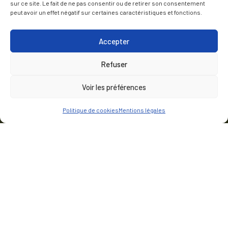
sur ce site. Le fait de ne pas consentir ou de retirer son consentement
peut avoir un effet négatif sur certaines caractéristiques et fonctions.
Accepter
Refuser
Voir les préférences
Politique de cookies
Mentions légales
CLIENT
Wolff und Müller Hoch- und Industriebau GmbH & Co. KG (pour
le compte de UPM)
LIEU