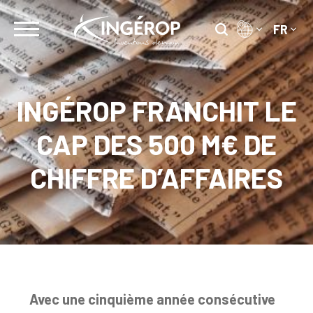
Skip
to
FR
content
INGÉROP FRANCHIT LE
CAP DES 500 M€ DE
CHIFFRE D’AFFAIRES
Avec une cinquième année consécutive