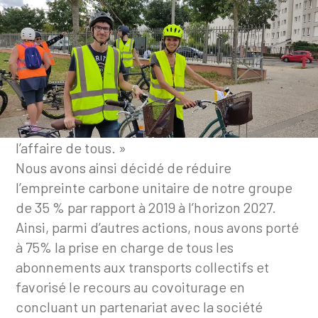
Être soi-même vertueux
Porteurs de solutions écologiquement
vertueuses, nous devons être nous-mêmes
exemplaires. A nos yeux, en effet « l’écologie
n’est pas seulement une affaire d’experts, c’est
l’affaire de tous. »
Nous avons ainsi décidé de réduire
l’empreinte carbone unitaire de notre groupe
de 35 % par rapport à 2019 à l’horizon 2027.
Ainsi, parmi d’autres actions, nous avons porté
à 75% la prise en charge de tous les
abonnements aux transports collectifs et
favorisé le recours au covoiturage en
concluant un partenariat avec la société