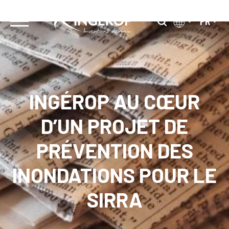
Skip
Mois :
novembre 2023
to
FR
content
INGÉROP AU CŒUR
D’UN PROJET DE
PRÉVENTION DES
INONDATIONS POUR LE
SIRRA