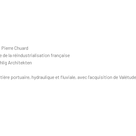
 Pierre Chuard
 de la réindustrialisation française
ehlig Architekten
re portuaire, hydraulique et fluviale, avec l’acquisition de Valétud