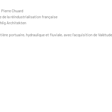
 Pierre Chuard
 de la réindustrialisation française
ehlig Architekten
re portuaire, hydraulique et fluviale, avec l’acquisition de Valétud