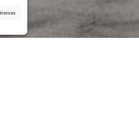
férences
on
tion
e VINCI, développe son propre réseau de stations de 