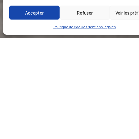
Accepter
Refuser
Voir les pré
Politique de cookies
Mentions légales
CLIENT
LIEU
Voltix
France
Notre Missi
Maîtrise d'œuvre concep
Voltix, filiale du group