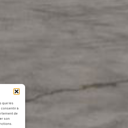
s que les
 consentir à
ortement de
rer son
nctions.