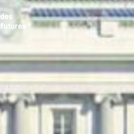
 des
 futures