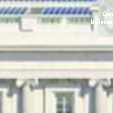
Con
bâtimen