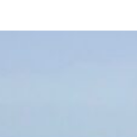
 :
Europe