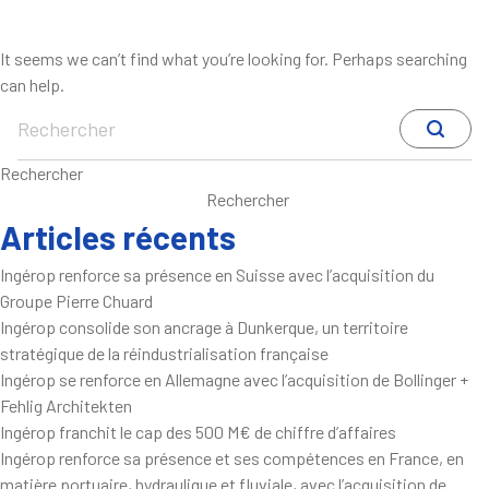
Skip
Nothing Found
to
It seems we can’t find what you’re looking for. Perhaps searching
content
can help.
Rechercher
Rechercher
Articles récents
Ingérop renforce sa présence en Suisse avec l’acquisition du
Groupe Pierre Chuard
Ingérop consolide son ancrage à Dunkerque, un territoire
stratégique de la réindustrialisation française
Ingérop se renforce en Allemagne avec l’acquisition de Bollinger +
Fehlig Architekten
Ingérop franchit le cap des 500 M€ de chiffre d’affaires
Ingérop renforce sa présence et ses compétences en France, en
matière portuaire, hydraulique et fluviale, avec l’acquisition de