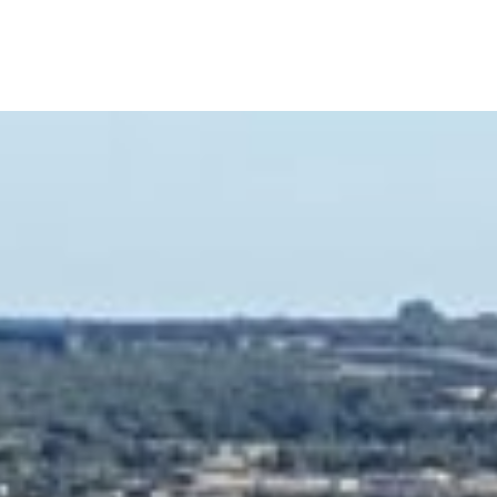
 :
Nïmes