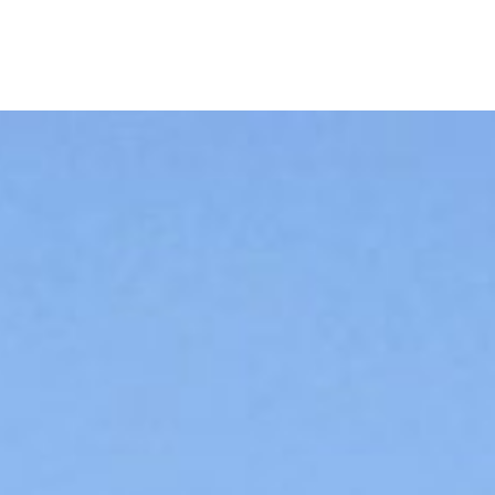
 :
Lorient