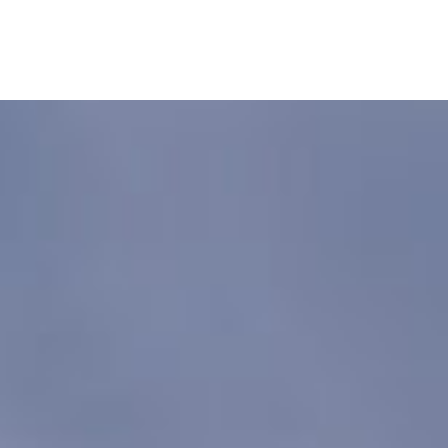
 :
La Réunion