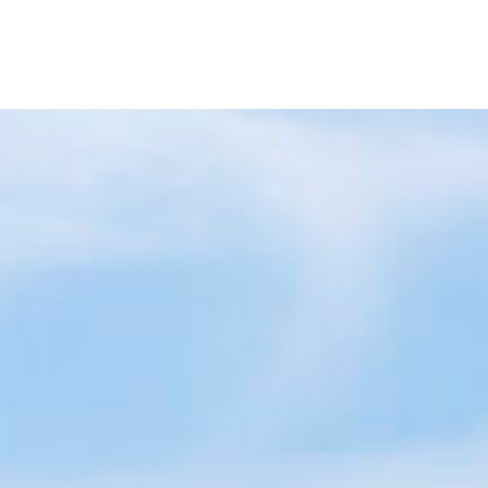
 :
Aubagne