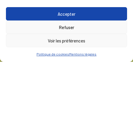
Accepter
Refuser
Voir les préférences
Politique de cookies
Mentions légales
CLIENT
Fonderie d'art Macheret
LIEU
Montfort-le-Gesnoix