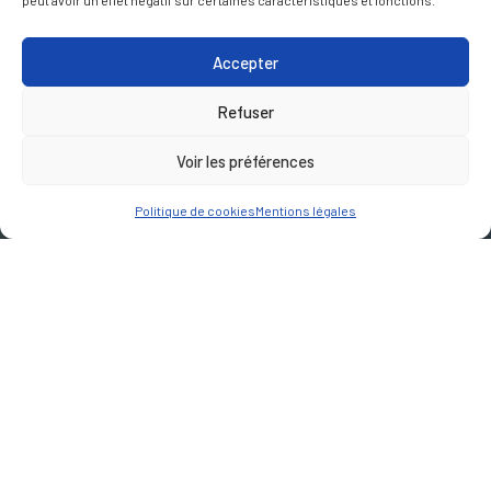
peut avoir un effet négatif sur certaines caractéristiques et fonctions.
Accepter
Refuser
Voir les préférences
Politique de cookies
Mentions légales
CLIENT
Eurométropole de Metz
LIEU
France - Metz