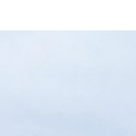
:
Aube Seine