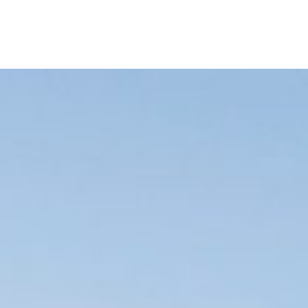
:
Paris - La 