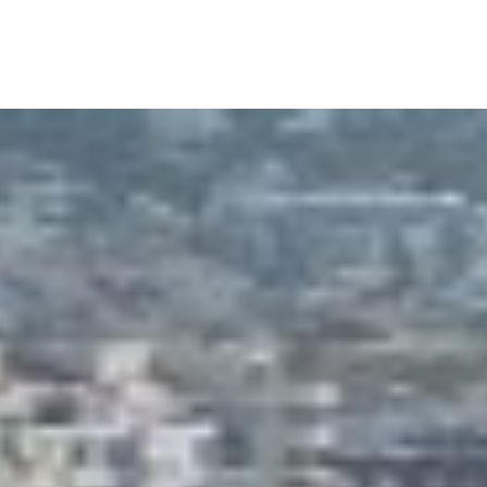
:
Sète