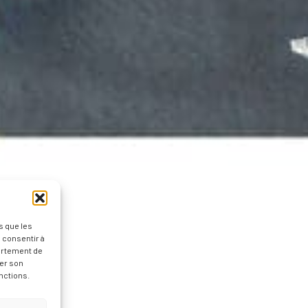
s que les
 consentir à
ortement de
rer son
nctions.