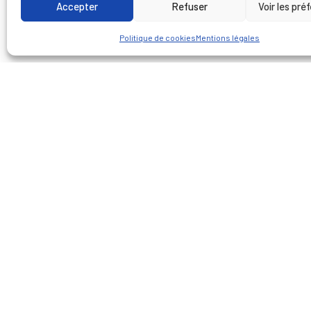
Accepter
Refuser
Voir les pré
Politique de cookies
Mentions légales
CLIENT
PARTENAIRE(S)
LIEU
Solidéo
Dominique Perrault
Saint-
Architecte
Notre missi
Maîtrise d'œuvre urbain
Assistance à Maîtrise d
Ce projet transforme un 