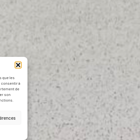
s que les
 consentir à
ortement de
rer son
nctions.
férences