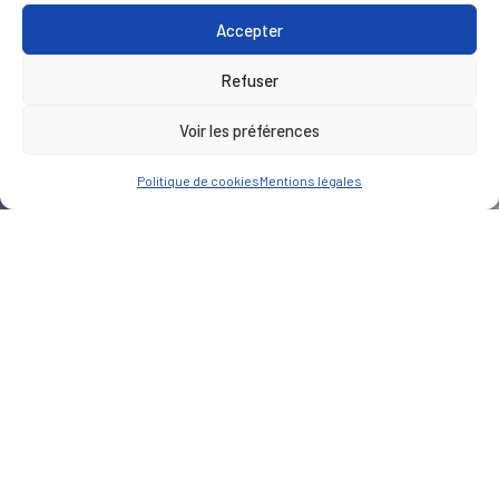
Accepter
Refuser
Voir les préférences
Politique de cookies
Mentions légales
CLIENT
Virbac
PARTENAIRE(S)
BAC Architectes associés
LIEU
Carros