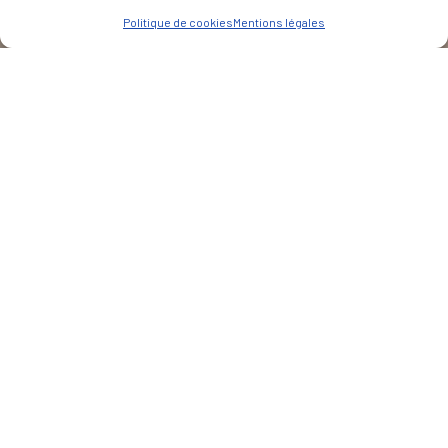
Politique de cookies
Mentions légales
CLIENT
Futerro
PARTENAIRE(S)
Eiffage
Ataub
LIEU
Saint-Jean-de-Folleville
Notre Mission