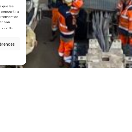
s que les
 consentir à
ortement de
rer son
nctions.
férences
on