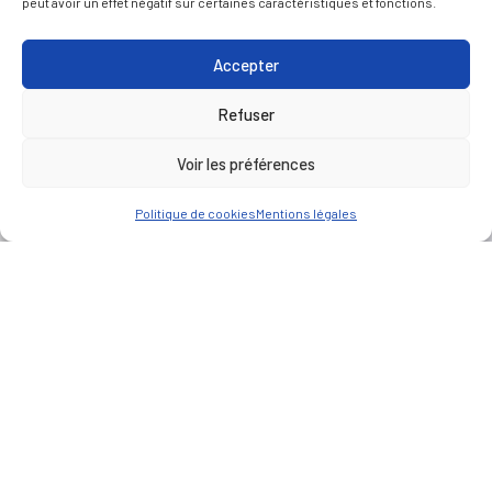
peut avoir un effet négatif sur certaines caractéristiques et fonctions.
Accepter
Refuser
Voir les préférences
Politique de cookies
Mentions légales
CLIENT
Etablissement Publique d'Aménagement Euro-
méditerranéen
LIEU
Marseille