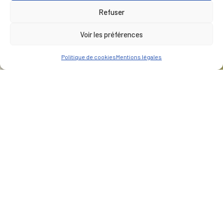
Refuser
Voir les préférences
Politique de cookies
Mentions légales
CLIENT
Urbanera
LIEU
Saint-Julien-en-Genevoix
Notre Mission