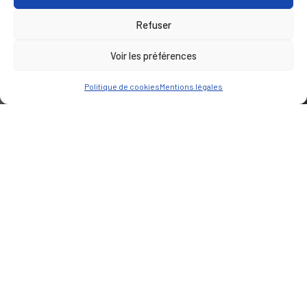
Refuser
Voir les préférences
Politique de cookies
Mentions légales
CLIENT
Communauté d'agglomération du boulonnais
PARTENAIRE(S)
Jacques Rougerie architecte
Vinci
LIEU
Boulogne-sur-Mer