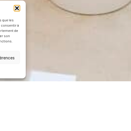
s que les
 consentir à
ortement de
rer son
nctions.
férences
ANTS DES
LIEU
SUPERFICIE
AUX
Marseille
59 000 m²
€ HT