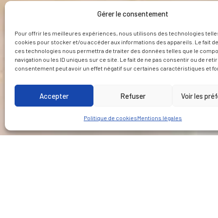
Gérer le consentement
Pour offrir les meilleures expériences, nous utilisons des technologies telle
cookies pour stocker et/ou accéder aux informations des appareils. Le fait de
ces technologies nous permettra de traiter des données telles que le comp
navigation ou les ID uniques sur ce site. Le fait de ne pas consentir ou de reti
consentement peut avoir un effet négatif sur certaines caractéristiques et fo
Accepter
Refuser
Voir les pré
Politique de cookies
Mentions légales
CLIENT
PARTENAIRE(S)
MONT
HAMMERSON,
Atelier Aquitain
TRAV
adjudicataire - GPMM -
d’Architectes Associés
290 M
Ville de Marseille - EPA
« 4A » à Bordeaux
Euroméditerranée