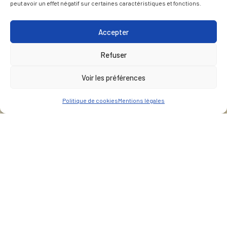
peut avoir un effet négatif sur certaines caractéristiques et fonctions.
Accepter
Refuser
Voir les préférences
Politique de cookies
Mentions légales
CLIENT
Direction de la Construction du Land de Bavière
LIEU
Munich