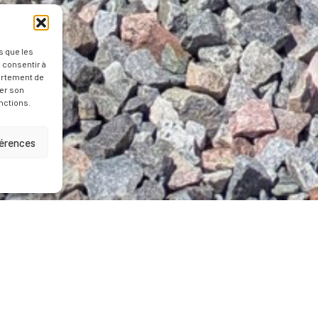
s que les
 consentir à
ortement de
rer son
nctions.
férences