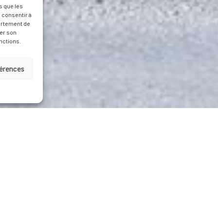
s que les
 consentir à
ortement de
rer son
nctions.
férences