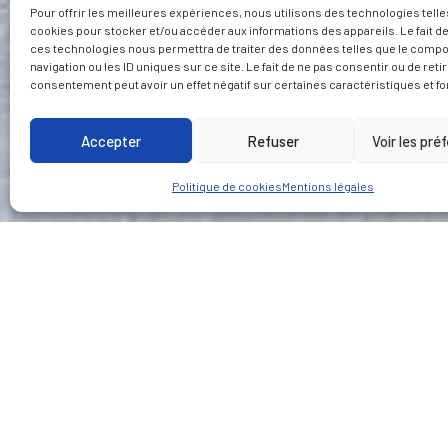
Pour offrir les meilleures expériences, nous utilisons des technologies telle
cookies pour stocker et/ou accéder aux informations des appareils. Le fait de
ces technologies nous permettra de traiter des données telles que le comp
navigation ou les ID uniques sur ce site. Le fait de ne pas consentir ou de reti
consentement peut avoir un effet négatif sur certaines caractéristiques et fo
Accepter
Refuser
Voir les pré
Politique de cookies
Mentions légales
CLIENT
LIEU
Syndicat Mixte de
Clermont-Ferrand
Transports en Commun
de l’Agglomération
Clermontoise