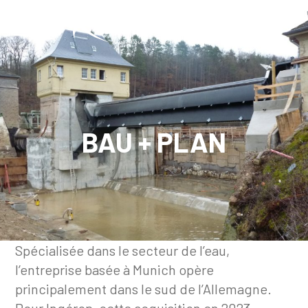
Skip
to
FR
content
BAU + PLAN
Spécialisée dans le secteur de l’eau,
l’entreprise basée à Munich opère
principalement dans le sud de l’Allemagne.