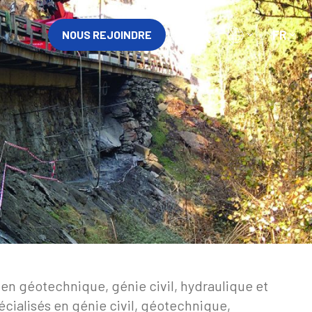
FR
NOUS REJOINDRE
 en géotechnique, génie civil, hydraulique et
écialisés en génie civil, géotechnique,