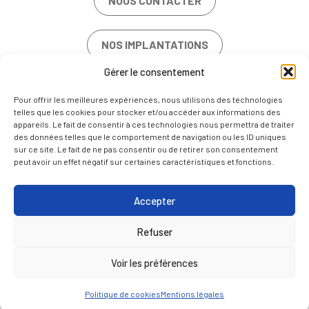
NOUS CONTACTER
NOS IMPLANTATIONS
Gérer le consentement
OFFRES D’EMPLOI
Pour offrir les meilleures expériences, nous utilisons des technologies
telles que les cookies pour stocker et/ou accéder aux informations des
appareils. Le fait de consentir à ces technologies nous permettra de traiter
des données telles que le comportement de navigation ou les ID uniques
sur ce site. Le fait de ne pas consentir ou de retirer son consentement
peut avoir un effet négatif sur certaines caractéristiques et fonctions.
MENTIONS LÉGALES
POLITIQUE DE COOKIES (UE)
Accepter
NOUS CONTACTER
Refuser
FR
EN
Voir les préférences
Politique de cookies
Mentions légales
RETOUR HAUT DE PAGE