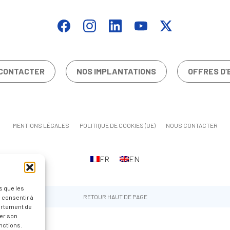
CONTACTER
NOS IMPLANTATIONS
OFFRES D’
MENTIONS LÉGALES
POLITIQUE DE COOKIES (UE)
NOUS CONTACTER
FR
EN
s que les
RETOUR HAUT DE PAGE
 consentir à
ortement de
rer son
nctions.