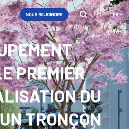
FR
NOUS REJOINDRE
OUPEMENT
LE PREMIER
LISATION DU
 UN TRONÇON