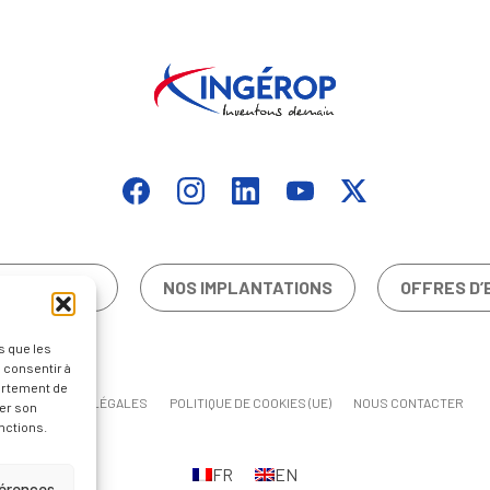
CONTACTER
NOS IMPLANTATIONS
OFFRES D’
s que les
 consentir à
ortement de
MENTIONS LÉGALES
POLITIQUE DE COOKIES (UE)
NOUS CONTACTER
rer son
nctions.
FR
EN
férences