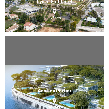
Lycée Golf hôtel
HYÈRES
Anse du Portier
MONACO