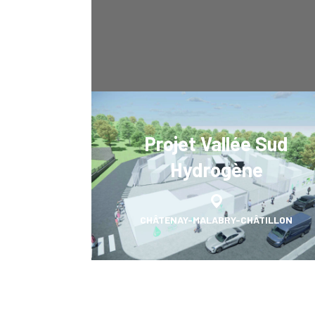
Projet Vallée Sud
Hydrogène
CHÂTENAY-MALABRY-CHÂTILLON