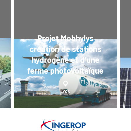
Projet Mobhylys
création de stations
hydrogène et d’une
ferme photovoltaïque
LYON