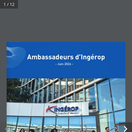
Skip
1 / 12
FR
EN
to
content
RETOUR HAUT DE PAGE
Ambassadeurs d'Ingérop
- Juin 2026 -