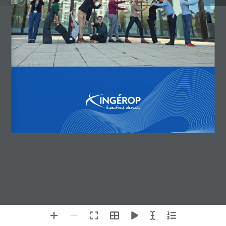
Gérer le consentement
Pour offrir les meilleures expériences, nous utilisons des technologies
telles que les cookies pour stocker et/ou accéder aux informations des
appareils. Le fait de consentir à ces technologies nous permettra de traiter
des données telles que le comportement de navigation ou les ID uniques
sur ce site. Le fait de ne pas consentir ou de retirer son consentement
peut avoir un effet négatif sur certaines caractéristiques et fonctions.
Accepter
Refuser
Voir les préférences
Politique de cookies
Mentions légales